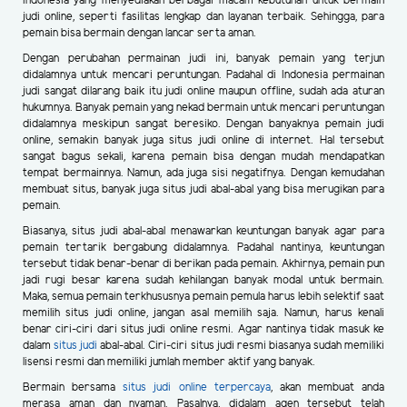
Indonesia yang menyediakan berbagai macam kebutuhan untuk bermain
judi online, seperti fasilitas lengkap dan layanan terbaik. Sehingga, para
pemain bisa bermain dengan lancar serta aman.
Dengan perubahan permainan judi ini, banyak pemain yang terjun
didalamnya untuk mencari peruntungan. Padahal di Indonesia permainan
judi sangat dilarang baik itu judi online maupun offline, sudah ada aturan
hukumnya. Banyak pemain yang nekad bermain untuk mencari peruntungan
didalamnya meskipun sangat beresiko. Dengan banyaknya pemain judi
online, semakin banyak juga situs judi online di internet. Hal tersebut
sangat bagus sekali, karena pemain bisa dengan mudah mendapatkan
tempat bermainnya. Namun, ada juga sisi negatifnya. Dengan kemudahan
membuat situs, banyak juga situs judi abal-abal yang bisa merugikan para
pemain.
Biasanya, situs judi abal-abal menawarkan keuntungan banyak agar para
pemain tertarik bergabung didalamnya. Padahal nantinya, keuntungan
tersebut tidak benar-benar di berikan pada pemain. Akhirnya, pemain pun
jadi rugi besar karena sudah kehilangan banyak modal untuk bermain.
Maka, semua pemain terkhususnya pemain pemula harus lebih selektif saat
memilih situs judi online, jangan asal memilih saja. Namun, harus kenali
benar ciri-ciri dari situs judi online resmi. Agar nantinya tidak masuk ke
dalam
situs judi
abal-abal. Ciri-ciri situs judi resmi biasanya sudah memiliki
lisensi resmi dan memiliki jumlah member aktif yang banyak.
Bermain bersama
situs judi online terpercaya
, akan membuat anda
merasa aman dan nyaman. Pasalnya, didalam agen tersebut telah