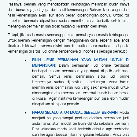
Pasalnya, pemain yang mendapatkan keuntungan melimpah bukan hanya
dari bonus saja, ada juga dari hasil kemenangan. Bahkan, keuntungan dari
hasil kemenangan akan jauh lebih besar dibandingkan bonus. Untuk itu,
sebelum bermain dipastikan sudah memiliki cara terbaik untuk bisa
menangkan permainan dan tidak mudah di kalahkan oleh lawan.
Tetapi, jika anda masih seorang pemain pemula yang masih kebingungan
untuk meraih kemenangan dengan menggunakan cara seperti apa, anda
tidak usah khawatir karena, disini akan disebutkan cara mudah mendapatka
kemenangan di situs judi online terpercaya di Indonesia sebagai berikut :
PILIH JENIS PERMAINAN YANG MUDAH UNTUK DI
MENANGKAN
:
Dalam permainan judi online terdapat
berbagai macam permainan yang dapat di pilih oleh para
pemain. Semua jenis permainan situs judi online
terpercaya sudah dijelaskan sebelumnya. Anda harus
memilih jenis permainan judi yang sekiranya mudah untuk
dimenangkan atau permainan tersebut sudah benar-benar
di kuasai. Agar nantinya kemenangan pun bisa lebih mudah
didapatkan oleh para pemain.
HARUS SELALU ATUR MODAL SEBELUM BERMAIN
:
Modal
menjadi hal yang sangat penting didalam permainan judi,
anda harus atur modal terlebih dahulu sebelum bermain.
Bisa keluarkan modal kecil terlebih dahulua agr terhindar
dari kerugian beesar jika mengalami kekalahan. Anda bisa