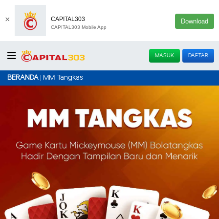
×
CAPITAL303
Download
CAPITAL303 Mobile App
MASUK
DAFTAR
MM Tangkas
BERANDA