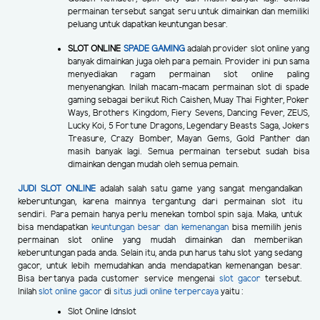
permainan tersebut sangat seru untuk dimainkan dan memiliki
peluang untuk dapatkan keuntungan besar.
SLOT ONLINE
SPADE GAMING
adalah provider slot online yang
banyak dimainkan juga oleh para pemain. Provider ini pun sama
menyediakan ragam permainan slot online paling
menyenangkan. Inilah macam-macam permainan slot di spade
gaming sebagai berikut Rich Caishen, Muay Thai Fighter, Poker
Ways, Brothers Kingdom, Fiery Sevens, Dancing Fever, ZEUS,
Lucky Koi, 5 Fortune Dragons, Legendary Beasts Saga, Jokers
Treasure, Crazy Bomber, Mayan Gems, Gold Panther dan
masih banyak lagi. Semua permainan tersebut sudah bisa
dimainkan dengan mudah oleh semua pemain.
JUDI SLOT ONLINE
adalah salah satu game yang sangat mengandalkan
keberuntungan, karena mainnya tergantung dari permainan slot itu
sendiri. Para pemain hanya perlu menekan tombol spin saja. Maka, untuk
bisa mendapatkan
keuntungan besar dan kemenangan
bisa memilih jenis
permainan slot online yang mudah dimainkan dan memberikan
keberuntungan pada anda. Selain itu, anda pun harus tahu slot yang sedang
gacor, untuk lebih memudahkan anda mendapatkan kemenangan besar.
Bisa bertanya pada customer service mengenai
slot gacor
tersebut.
Inilah
slot online gacor
di
situs judi online terpercaya
yaitu :
Slot Online Idnslot