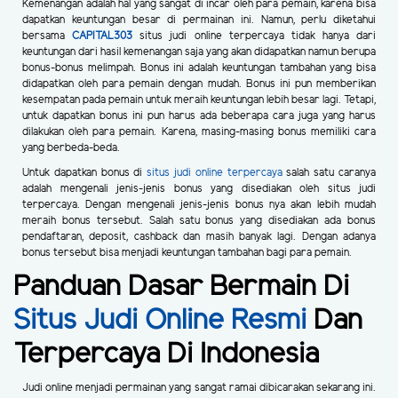
Kemenangan adalah hal yang sangat di incar oleh para pemain, karena bisa
dapatkan keuntungan besar di permainan ini. Namun, perlu diketahui
bersama
CAPITAL303
situs judi online terpercaya tidak hanya dari
keuntungan dari hasil kemenangan saja yang akan didapatkan namun berupa
bonus-bonus melimpah. Bonus ini adalah keuntungan tambahan yang bisa
didapatkan oleh para pemain dengan mudah. Bonus ini pun memberikan
kesempatan pada pemain untuk meraih keuntungan lebih besar lagi. Tetapi,
untuk dapatkan bonus ini pun harus ada beberapa cara juga yang harus
dilakukan oleh para pemain. Karena, masing-masing bonus memiliki cara
yang berbeda-beda.
Untuk dapatkan bonus di
situs judi online terpercaya
salah satu caranya
adalah mengenali jenis-jenis bonus yang disediakan oleh situs judi
terpercaya. Dengan mengenali jenis-jenis bonus nya akan lebih mudah
meraih bonus tersebut. Salah satu bonus yang disediakan ada bonus
pendaftaran, deposit, cashback dan masih banyak lagi. Dengan adanya
bonus tersebut bisa menjadi keuntungan tambahan bagi para pemain.
Panduan Dasar Bermain Di
Situs Judi Online Resmi
Dan
Terpercaya Di Indonesia
Judi online menjadi permainan yang sangat ramai dibicarakan sekarang ini.