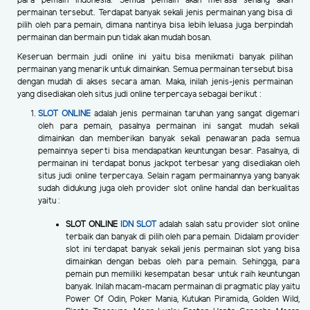
para pemain Indonesia. Semua pemain akan merasa senang akan
permainan tersebut. Terdapat banyak sekali jenis permainan yang bisa di
pilih oleh para pemain, dimana nantinya bisa lebih leluasa juga berpindah
permainan dan bermain pun tidak akan mudah bosan.
Keseruan bermain judi online ini yaitu bisa menikmati banyak pilihan
permainan yang menarik untuk dimainkan. Semua permainan tersebut bisa
dengan mudah di akses secara aman. Maka, inilah jenis-jenis permainan
yang disediakan oleh situs judi online terpercaya sebagai berikut :
SLOT ONLINE
adalah jenis permainan taruhan yang sangat digemari
oleh para pemain, pasalnya permainan ini sangat mudah sekali
dimainkan dan memberikan banyak sekali penawaran pada semua
pemainnya seperti bisa mendapatkan keuntungan besar. Pasalnya, di
permainan ini terdapat bonus jackpot terbesar yang disediakan oleh
situs judi online terpercaya. Selain ragam permainannya yang banyak
sudah didukung juga oleh provider slot online handal dan berkualitas
yaitu :
SLOT ONLINE
IDN SLOT
adalah salah satu provider slot online
terbaik dan banyak di pilih oleh para pemain. Didalam provider
slot ini terdapat banyak sekali jenis permainan slot yang bisa
dimainkan dengan bebas oleh para pemain. Sehingga, para
pemain pun memiliki kesempatan besar untuk raih keuntungan
banyak. Inilah macam-macam permainan di pragmatic play yaitu
Power Of Odin, Poker Mania, Kutukan Piramida, Golden Wild,