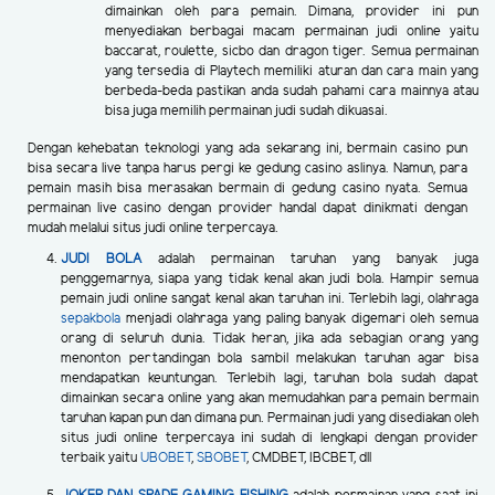
dimainkan oleh para pemain. Dimana, provider ini pun
menyediakan berbagai macam permainan judi online yaitu
baccarat, roulette, sicbo dan dragon tiger. Semua permainan
yang tersedia di Playtech memiliki aturan dan cara main yang
berbeda-beda pastikan anda sudah pahami cara mainnya atau
bisa juga memilih permainan judi sudah dikuasai.
Dengan kehebatan teknologi yang ada sekarang ini, bermain casino pun
bisa secara live tanpa harus pergi ke gedung casino aslinya. Namun, para
pemain masih bisa merasakan bermain di gedung casino nyata. Semua
permainan live casino dengan provider handal dapat dinikmati dengan
mudah melalui situs judi online terpercaya.
JUDI BOLA
adalah permainan taruhan yang banyak juga
penggemarnya, siapa yang tidak kenal akan judi bola. Hampir semua
pemain judi online sangat kenal akan taruhan ini. Terlebih lagi, olahraga
sepakbola
menjadi olahraga yang paling banyak digemari oleh semua
orang di seluruh dunia. Tidak heran, jika ada sebagian orang yang
menonton pertandingan bola sambil melakukan taruhan agar bisa
mendapatkan keuntungan. Terlebih lagi, taruhan bola sudah dapat
dimainkan secara online yang akan memudahkan para pemain bermain
taruhan kapan pun dan dimana pun. Permainan judi yang disediakan oleh
situs judi online terpercaya ini sudah di lengkapi dengan provider
terbaik yaitu
UBOBET
,
SBOBET
, CMDBET, IBCBET, dll