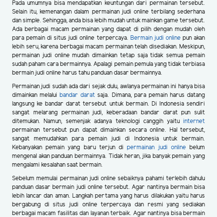
Pada umumnya bisa mendapatkan keuntungan dari permainan tersebut.
Selain itu, kemenangan dalam permainan judi online terbilang sederhana
dan simple. Sehingga, anda bisa lebih mudah untuk mainkan game tersebut.
Ada berbagai macam permainan yang dapat di pilih dengan mudah oleh
para pemain di situs judi online terpercaya.
Bermain judi online
pun akan
lebih seru, karena berbagai macam permainan telah disediakan. Meskipun,
permainan judi online mudah dimainkan tetap saja tidak semua pemain
sudah paham cara bermainnya. Apalagi pemain pemula yang tidak terbiasa
bermain judi online harus tahu panduan dasar bermainnya.
Permainan judi sudah ada dari sejak dulu, awlanya permainan ini hanya bisa
dimainkan melalui
bandar darat
saja. Dimana, para pemain harus datang
langsung ke bandar darat tersebut untuk bermain. Di Indonesia sendiri
sangat melarang permainan judi, keberadaan bandar darat pun sulit
ditemukan. Namun, semenjak adanya teknologi canggih yaitu
internet
permainan tersebut pun dapat dimainkan secara online. Hal tersebut,
sangat memudahkan para pemain judi di Indonesia untuk bermain.
Kebanyakan pemain yang baru terjun di
permainan judi online
belum
mengenal akan panduan bermainnya. Tidak heran, jika banyak pemain yang
mengalami kesalahan saat bermain.
Sebelum memulai permainan judi online sebaiknya pahami terlebih dahulu
panduan dasar bermain judi online tersebut. Agar nantinya bermain bisa
lebih lancar dan aman. Langkah pertama yang harus dilakukan yaitu harus
bergabung di situs judi online terpercaya dan resmi yang sediakan
berbagai macam fasilitas dan layanan terbaik. Agar nantinya bisa bermain