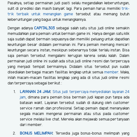
Pasalnya, setiap permainan judi pasti selalu megandalkan keberuntungan,
sulit di prediksi dan masih banyaK lagi. Para pemain harus memiliki
trik-
trik terbaik untuk menangkan game
tersebut atau memang butuh
keberuntungan yang bagus untuk menangkannya.
Dengan adanya
CAPITAL303
sebagai salah satu situs judi online semakin
memudahkan para pemain untuk bermain game ini. Hanya dengan satu klik
saja sudah dapat bermain sepuasnya dan memiliki peluang untuk dapatkan
keuntungan besar didalam permainan ini. Para pemain memang mencari
keuntungan secara instan, meskipun sebenarnya tidak terlalu instan. Bisa
saja pemain tersebut mengalami kerugian karena selalu kalah. Dalam
permainan judi online ini sudah ada situs judi online resmi dan terpercaya
yang menjadi tempat bermainnya. Didalam situs tersebut pun sudah
disediakan berbagai macam fasilitas lengkap untuk semua
member
. Maka,
inilah macam-macam fasilitas lengkap yang ada di situs judi online resmi
dan terpercaya sebagai berikut :
LAYANAN 24 JAM
:
Situs judi terpercaya menyediakan layanan 24
jam
, dimana para pemain bisa bermain judi kapan pun tanpa ada
batasan wakt. Layanan tersebut sudah di dukung oleh customer
service ramah dan profesional. Setiap pemain dapat menanyakan
segala macam mengenai permainan atau situs pada customer
service melalui live chat. Mereka akan mejawab semua pertanyaan
dari member.
BONUS MELIMPAH
:
Tersedia juga bonus-bonus melimpah yang