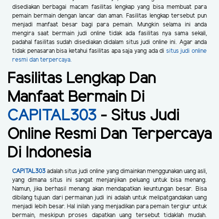
disediakan berbagai macam fasilitas lengkap yang bisa membuat para
pemain bermain dengan lancar dan aman. Fasilitas lengkap tersebut pun
menjadi manfaat besar bagi para pemain. Mungkin selama ini anda
mengira saat bermain judi online tidak ada fasilitas nya sama sekali,
padahal fasilitas sudah disediakan didalam situs judi online ini. Agar anda
tidak penasaran bisa ketahui fasilitas apa saja yang ada di
situs judi online
resmi dan terpercaya.
Fasilitas Lengkap Dan
Manfaat Bermain Di
CAPITAL303
- Situs Judi
Online Resmi Dan Terpercaya
Di Indonesia
CAPITAL303
adalah situs judi online yang dimainkan menggunakan uang asli,
yang dimana situs ini sangat menjanjikan peluang untuk bisa menang.
Namun, jika berhasil menang akan mendapatkan keuntungan besar. Bisa
dibilang tujuan dari permainan judi ini adalah untuk melipatgandakan uang
menjadi lebih besar. Hal inilah yang menjadikan para pemain tergiur untuk
bermain, meskipun proses dapatkan uang tersebut tidaklah mudah.