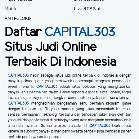
Mobile
Live RTP Slot
ANTI-BLOKIR
Daftar
CAPITAL303
Situs Judi Online
Terbaik Di Indonesia
CAPITAL303
hadir sebagai situs judi online terbaik di Indonesia dengan
banyak pilihan game yang menawarkan berbagai program promo dan
event menarik.
CAPITAL303
adalah situs pelopor yang menghadirkan
banyak jenis permainan dalam 1 akun seperti esport, slots, idnlive, togel,
live casino, mickey mouse, tangkas dan masih banyak game seru lainnya.
CAPITAL303
menghadirkan pengalaman seru bermain kedalam game
dengan tampilan grafik yang modern yang akan menambah keseruan
sensasi permainan. Teknologi terbaru dan terdepan dikerjakan oleh tim
yang ahli dan profesional di bidangnya yang akan menjamin permainan lebih
aman dan nyaman. Setiap proses transaksi di
CAPITAL303
lebih cepat
karena di support banyak pilihan bank swasta terbaik juga berbagai pilihan
metode pembayaran terpopuler.