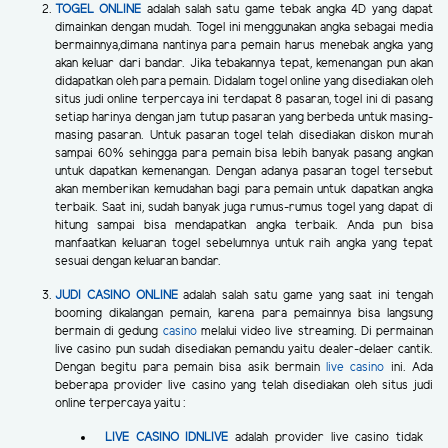
TOGEL ONLINE
adalah salah satu game tebak angka 4D yang dapat
dimainkan dengan mudah. Togel ini menggunakan angka sebagai media
bermainnya,dimana nantinya para pemain harus menebak angka yang
akan keluar dari bandar. Jika tebakannya tepat, kemenangan pun akan
didapatkan oleh para pemain. Didalam togel online yang disediakan oleh
situs judi online terpercaya ini terdapat 8 pasaran, togel ini di pasang
setiap harinya dengan jam tutup pasaran yang berbeda untuk masing-
masing pasaran. Untuk pasaran togel telah disediakan diskon murah
sampai 60% sehingga para pemain bisa lebih banyak pasang angkan
untuk dapatkan kemenangan. Dengan adanya pasaran togel tersebut
akan memberikan kemudahan bagi para pemain untuk dapatkan angka
terbaik. Saat ini, sudah banyak juga rumus-rumus togel yang dapat di
hitung sampai bisa mendapatkan angka terbaik. Anda pun bisa
manfaatkan keluaran togel sebelumnya untuk raih angka yang tepat
sesuai dengan keluaran bandar.
JUDI CASINO ONLINE
adalah salah satu game yang saat ini tengah
booming dikalangan pemain, karena para pemainnya bisa langsung
bermain di gedung
casino
melalui video live streaming. Di permainan
live casino pun sudah disediakan pemandu yaitu dealer-delaer cantik.
Dengan begitu para pemain bisa asik bermain
live casino
ini. Ada
beberapa provider live casino yang telah disediakan oleh situs judi
online terpercaya yaitu :
LIVE CASINO IDNLIVE
adalah provider live casino tidak