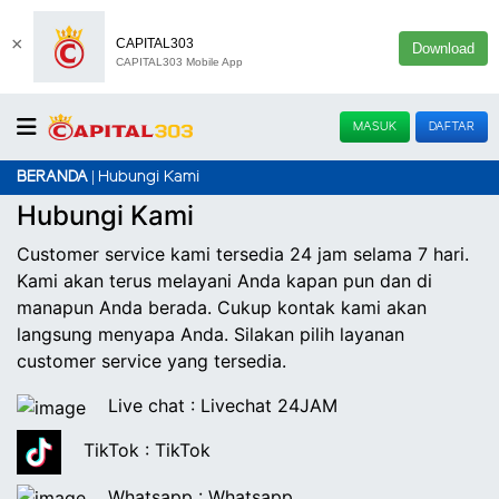
×
CAPITAL303
Download
CAPITAL303 Mobile App
MASUK
DAFTAR
Hubungi Kami
BERANDA
Hubungi Kami
Customer service kami tersedia 24 jam selama 7 hari.
Kami akan terus melayani Anda kapan pun dan di
manapun Anda berada. Cukup kontak kami akan
langsung menyapa Anda. Silakan pilih layanan
customer service yang tersedia.
Live chat : Livechat 24JAM
TikTok : TikTok
Whatsapp : Whatsapp