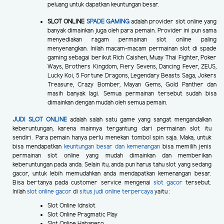
peluang untuk dapatkan keuntungan besar.
SLOT ONLINE
SPADE GAMING
adalah provider slot online yang
banyak dimainkan juga oleh para pemain. Provider ini pun sama
menyediakan ragam permainan slot online paling
menyenangkan. Inilah macam-macam permainan slot di spade
gaming sebagai berikut Rich Caishen, Muay Thai Fighter, Poker
Ways, Brothers Kingdom, Fiery Sevens, Dancing Fever, ZEUS,
Lucky Koi, 5 Fortune Dragons, Legendary Beasts Saga, Jokers
Treasure, Crazy Bomber, Mayan Gems, Gold Panther dan
masih banyak lagi. Semua permainan tersebut sudah bisa
dimainkan dengan mudah oleh semua pemain.
JUDI SLOT ONLINE
adalah salah satu game yang sangat mengandalkan
keberuntungan, karena mainnya tergantung dari permainan slot itu
sendiri. Para pemain hanya perlu menekan tombol spin saja. Maka, untuk
bisa mendapatkan
keuntungan besar dan kemenangan
bisa memilih jenis
permainan slot online yang mudah dimainkan dan memberikan
keberuntungan pada anda. Selain itu, anda pun harus tahu slot yang sedang
gacor, untuk lebih memudahkan anda mendapatkan kemenangan besar.
Bisa bertanya pada customer service mengenai
slot gacor
tersebut.
Inilah
slot online gacor
di
situs judi online terpercaya
yaitu :
Slot Online Idnslot
Slot Online Pragmatic Play
Slot Online Habanero