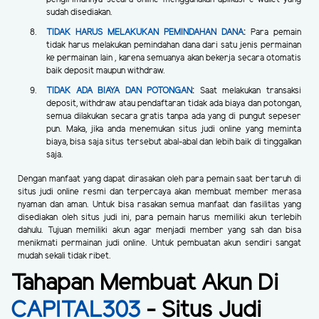
sudah disediakan.
TIDAK HARUS MELAKUKAN PEMINDAHAN DANA
:
Para pemain
tidak harus melakukan pemindahan dana dari satu jenis permainan
ke permainan lain , karena semuanya akan bekerja secara otomatis
baik deposit maupun withdraw.
TIDAK ADA BIAYA DAN POTONGAN
:
Saat melakukan transaksi
deposit, withdraw atau pendaftaran tidak ada biaya dan potongan,
semua dilakukan secara gratis tanpa ada yang di pungut sepeser
pun. Maka, jika anda menemukan situs judi online yang meminta
biaya, bisa saja situs tersebut abal-abal dan lebih baik di tinggalkan
saja.
Dengan manfaat yang dapat dirasakan oleh para pemain saat bertaruh di
situs judi online resmi dan terpercaya akan membuat member merasa
nyaman dan aman. Untuk bisa rasakan semua manfaat dan fasilitas yang
disediakan oleh situs judi ini, para pemain harus memiliki akun terlebih
dahulu. Tujuan memiliki akun agar menjadi member yang sah dan bisa
menikmati permainan judi online. Untuk pembuatan akun sendiri sangat
mudah sekali tidak ribet.
Tahapan Membuat Akun Di
CAPITAL303
- Situs Judi