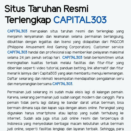
Situs Taruhan Resmi
Terlengkap
CAPITAL303
CAPITAL303
merupakan situs taruhan resmi dan terlengkap yang
menjamin kenyamanan dan keamanan selama permainan berlangsung,
dibuktikan dengan legalitas dan lisensi yang didapatkan dari PAGCOR
(Philippine Amusement And Gaming Corporation). Customer service
CAPITAL303
handal dan profesional siap memberikan pelayanan maksimal
selama 24 jam penuh setiap hari.
CAPITAL303
telah berkomitmen untuk
meningkatkan kualitas terbaik melalui fasilitas dan fitur-fitur yang
diberikan seperti video tutorial, panduan betting, link alternatif dan fitur
menarik lainnya dari Capital303 yang akan membantu menuju kemenangan.
Daftar sekarang dan nikmati kesempatan mendapatkan pengalaman seru
dan menyenangkan bersama
CAPITAL303
.
Permainan judi sekarang ini sudah mulai eksis lagi di kalangan pemain.
Karena, sekarang permainan judi sudah sangat modern dan canggih. Para
pemain tidak perlu lagi datang ke bandar darat untuk bermain, bisa
bermain dimana saja dan kapan saja dengan akses online. Perangkat yang
digunakan hanya smartphone atau laptop yang sudah terhubung ke
internet. Sudah ada juga situs judi online resmi dan terpercaya di
Indonesia yang menyediakan berbagai macam kebutuhan untuk bermain
judi online, seperti fasilitas lengkap dan layanan terbaik. Sehingga, para