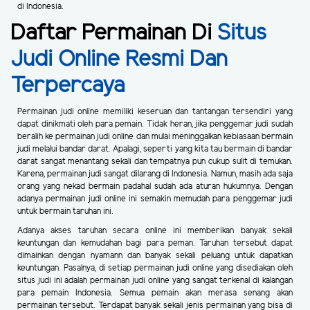
di Indonesia.
Daftar Permainan Di
Situs
Judi Online Resmi Dan
Terpercaya
Permainan judi online memiliki keseruan dan tantangan tersendiri yang
dapat dinikmati oleh para pemain. Tidak heran, jika penggemar judi sudah
beralih ke permainan judi online dan mulai meninggalkan kebiasaan bermain
judi melalui bandar darat. Apalagi, seperti yang kita tau bermain di bandar
darat sangat menantang sekali dan tempatnya pun cukup sulit di temukan.
Karena, permainan judi sangat dilarang di Indonesia. Namun, masih ada saja
orang yang nekad bermain padahal sudah ada aturan hukumnya. Dengan
adanya permainan judi online ini semakin memudah para penggemar judi
untuk bermain taruhan ini.
Adanya akses taruhan secara online ini memberikan banyak sekali
keuntungan dan kemudahan bagi para peman. Taruhan tersebut dapat
dimainkan dengan nyamann dan banyak sekali peluang untuk dapatkan
keuntungan. Pasalnya, di setiap permainan judi online yang disediakan oleh
situs judi ini adalah permainan judi online yang sangat terkenal di kalangan
para pemain Indonesia. Semua pemain akan merasa senang akan
permainan tersebut. Terdapat banyak sekali jenis permainan yang bisa di