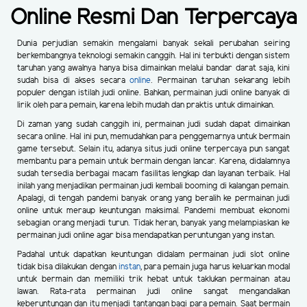
Online Resmi Dan Terpercaya
Dunia perjudian semakin mengalami banyak sekali perubahan seiring
berkembangnya teknologi semakin canggih. Hal ini terbukti dengan sistem
taruhan yang awalnya hanya bisa dimainkan melalui bandar darat saja, kini
sudah bisa di akses secara
online
. Permainan taruhan sekarang lebih
populer dengan istilah judi online. Bahkan, permainan judi online banyak di
lirik oleh para pemain, karena lebih mudah dan praktis untuk dimainkan.
Di zaman yang sudah canggih ini, permainan judi sudah dapat dimainkan
secara online. Hal ini pun, memudahkan para penggemarnya untuk bermain
game tersebut. Selain itu, adanya situs judi online terpercaya pun sangat
membantu para pemain untuk bermain dengan lancar. Karena, didalamnya
sudah tersedia berbagai macam fasilitas lengkap dan layanan terbaik. Hal
inilah yang menjadikan permainan judi kembali booming di kalangan pemain.
Apalagi, di tengah pandemi banyak orang yang beralih ke permainan judi
online untuk meraup keuntungan maksimal. Pandemi membuat ekonomi
sebagian orang menjadi turun. Tidak heran, banyak yang melampiaskan ke
permainan judi online agar bisa mendapatkan peruntungan yang instan.
Padahal untuk dapatkan keuntungan didalam permainan judi slot online
tidak bisa dilakukan dengan
instan
, para pemain juga harus keluarkan modal
untuk bermain dan memiliki trik hebat untuk taklukan permainan atau
lawan. Rata-rata permainan judi online sangat mengandalkan
keberuntungan dan itu menjadi tantangan bagi para pemain. Saat bermain