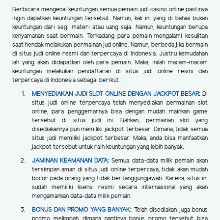
Berbicara mengenai keuntungan semua pemain judi casino online pastinya
ingin dapatkan keuntungan tersebut. Namun, kali ini yang di bahas bukan
keuntungan dari segi materi atau uang saja. Namun, keuntungan berupa
kenyamanan saat bermain. Terkadang para pemain mengalami kesulitan
saat hendak melakukan permainan jud online. Namun, berbeda jika bermain
di situs judi online resmi dan terpercaya di Indonesia. Justru kemudahan
lah yang akan didapatkan oleh para pemain. Maka, inilah macam-macam
keuntungan melakukan pendaftaran di situs judi online resmi dan
terpercaya di Indonesia sebagai berikut :
MENYEDIAKAN JUDI SLOT ONLINE DENGAN JACKPOT BESAR
:
Di
situs judi online terpercaya telah menyediakan permainan slot
online, para penggemarnya bisa dengan mudah mainkan game
tersebut di situs judi ini. Bahkan, permainan slot yang
disediakannya pun memiliki jackpot terbesar. Dimana, tidak semua
situs judi memiliki jackpot terbesar. Maka, anda bisa manfaatkan
jackpot tersebut untuk raih keuntungan yang lebih banyak.
JAMINAN KEAMANAN DATA
:
Semua data-data milik pemain akan
tersimpan aman di situs judi online terpercaya, tidak akan mudah
bocor pada orang yang tidak bertanggungjawab. Karena, situs ini
sudah memiliki lisensi resmi secara internasional yang akan
mengamankan data-data milik pemain.
BONUS DAN PROMO YANG BANYAK
:
Telah disediakan juga bonus
promo melimpah, dimana nantinya bonus promo tersebut bisa