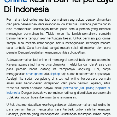
Online
Resmi Dan Terpercaya
Di Indonesia
Permainan judi online menjadi permainan yang cukup banyak dimainkan
oleh para pemain baik dari kalangan muda atau tua. Dikarena, permainan in
bisa memberikan keuntungan besar pada semua pemain yang berhasil
menangkan permainan ini. Tidak heran, jika jumlah pemainnya semakin
banyak karena tergiur akan kentungan besar. Untuk bermain judi online
sampai bisa meraih kemenangan harus menggunakan berbagai macam
cara terbaik. Cara tersebut sangat mudah sekali di mainkan oleh para
pemain. Dengan begitu kemenangan pun bisa didapatkan.
Adanya permainan judi online ini memang di sambut baik oleh para pemain.
Karena, awalnya judi hanya bisa dimainkan melalui bandar darat saja dan
para pemain harus datang ke tempatnya langsung. Kini, hanya
menggunakan
smartphone
atau
laptop
saja sudah bisa bermain sepuasnya.
Apalagi, jika sudah bergabung di situs judi online terpercaya bermain
aman akan benar-benar didapatkan oleh para pemain. Apalagi, situs
tersebut sudah sediakan banyak sekali
permainan judi paling populer di
Indonesia
. Dengan banyaknya permainan judi yang disediakan, para pemain
tidak akan mudah bosan bermain taruhan online ini.
Untuk bisa mendapatkan keuntungan besar dalam permainan judi online ini
para pemain harus mengetahui cara terbaik untuk raih kemenangan.
Pasalnya, pemain yang mendapatkan keuntungan melimpah bukan hanya