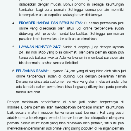
didapatkan dengan mudah. Bonus promo ini sebagai keuntungan
tambahan bagi para pemain. Sehingga, semua pemain memiliki
kesempatan untuk dapatkan untung besar didalamnya.
PROVIDER HANDAL DAN BERKUALITAS
:
Di setiap permainan judi
online yang disediakan oleh situs judi online terpercaya sudah
didukung oleh provider handal berkualitas. Sehingga, permainan
pun akan lebih bervariasi dan asik untuk dimainkan.
LAYANAN NONSTOP 24/7
:
Sudah di lengkapi juga dengan layanan
24 jam non stop yang bisa dinikmati oleh para pemain kapan pun
tanpa ada batasan waktu. Adanya layanan ini membuat para pemain
bisa bermain taruhan secara fleksibel.
PELAYANAN RAMAH
:
Layanan 24 jam yang di suguhkan oleh situs judi
online terpercaya sudah di dukung juga dengan pelayanan ramah.
Dimana, nantinya ada customer service yang akan melayani anda. Jika
ada kendala dalam permainan bisa langsung ditanyakan pada pemain
melalui live chat.
Dengan melakukan pendaftaran di situs judi online terpercaya di
Indonesia, para pemain akan mendapatkan berbagai macam keuntungan
baik secara materi maupun kenyamanan saat bermain. Hal yang pasti
adalah semua keuntungan tersebut benar-benar akan didapatkan oleh para
pemain. Selain keuntungan yang bisa dirasakan oleh pemain, situs ini pun
menyediakan permainan judi online yang paling populer di kalangan pemain