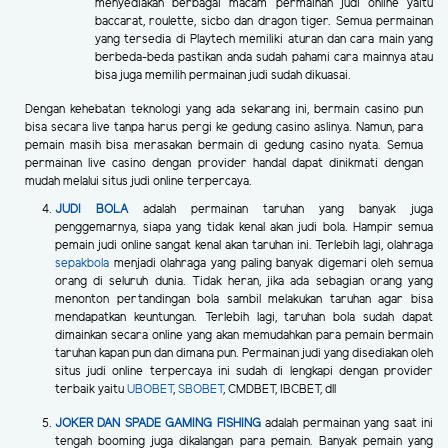
menyediakan berbagai macam permainan judi online yaitu
baccarat, roulette, sicbo dan dragon tiger. Semua permainan
yang tersedia di Playtech memiliki aturan dan cara main yang
berbeda-beda pastikan anda sudah pahami cara mainnya atau
bisa juga memilih permainan judi sudah dikuasai.
Dengan kehebatan teknologi yang ada sekarang ini, bermain casino pun
bisa secara live tanpa harus pergi ke gedung casino aslinya. Namun, para
pemain masih bisa merasakan bermain di gedung casino nyata. Semua
permainan live casino dengan provider handal dapat dinikmati dengan
mudah melalui situs judi online terpercaya.
JUDI BOLA
adalah permainan taruhan yang banyak juga
penggemarnya, siapa yang tidak kenal akan judi bola. Hampir semua
pemain judi online sangat kenal akan taruhan ini. Terlebih lagi, olahraga
sepakbola
menjadi olahraga yang paling banyak digemari oleh semua
orang di seluruh dunia. Tidak heran, jika ada sebagian orang yang
menonton pertandingan bola sambil melakukan taruhan agar bisa
mendapatkan keuntungan. Terlebih lagi, taruhan bola sudah dapat
dimainkan secara online yang akan memudahkan para pemain bermain
taruhan kapan pun dan dimana pun. Permainan judi yang disediakan oleh
situs judi online terpercaya ini sudah di lengkapi dengan provider
terbaik yaitu
UBOBET
,
SBOBET
, CMDBET, IBCBET, dll
JOKER DAN SPADE GAMING FISHING
adalah permainan yang saat ini
tengah booming juga dikalangan para pemain. Banyak pemain yang