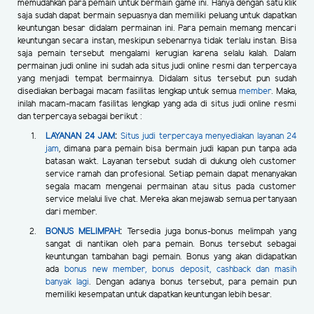
memudahkan para pemain untuk bermain game ini. Hanya dengan satu klik
saja sudah dapat bermain sepuasnya dan memiliki peluang untuk dapatkan
keuntungan besar didalam permainan ini. Para pemain memang mencari
keuntungan secara instan, meskipun sebenarnya tidak terlalu instan. Bisa
saja pemain tersebut mengalami kerugian karena selalu kalah. Dalam
permainan judi online ini sudah ada situs judi online resmi dan terpercaya
yang menjadi tempat bermainnya. Didalam situs tersebut pun sudah
disediakan berbagai macam fasilitas lengkap untuk semua
member
. Maka,
inilah macam-macam fasilitas lengkap yang ada di situs judi online resmi
dan terpercaya sebagai berikut :
LAYANAN 24 JAM
:
Situs judi terpercaya menyediakan layanan 24
jam
, dimana para pemain bisa bermain judi kapan pun tanpa ada
batasan wakt. Layanan tersebut sudah di dukung oleh customer
service ramah dan profesional. Setiap pemain dapat menanyakan
segala macam mengenai permainan atau situs pada customer
service melalui live chat. Mereka akan mejawab semua pertanyaan
dari member.
BONUS MELIMPAH
:
Tersedia juga bonus-bonus melimpah yang
sangat di nantikan oleh para pemain. Bonus tersebut sebagai
keuntungan tambahan bagi pemain. Bonus yang akan didapatkan
ada
bonus new member, bonus deposit, cashback dan masih
banyak lagi
. Dengan adanya bonus tersebut, para pemain pun
memiliki kesempatan untuk dapatkan keuntungan lebih besar.