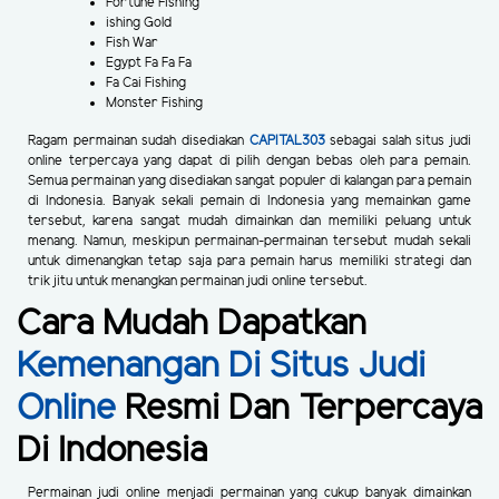
Fortune Fishing
ishing Gold
Fish War
Egypt Fa Fa Fa
Fa Cai Fishing
Monster Fishing
Ragam permainan sudah disediakan
CAPITAL303
sebagai salah situs judi
online terpercaya yang dapat di pilih dengan bebas oleh para pemain.
Semua permainan yang disediakan sangat populer di kalangan para pemain
di Indonesia. Banyak sekali pemain di Indonesia yang memainkan game
tersebut, karena sangat mudah dimainkan dan memiliki peluang untuk
menang. Namun, meskipun permainan-permainan tersebut mudah sekali
untuk dimenangkan tetap saja para pemain harus memiliki strategi dan
trik jitu untuk menangkan permainan judi online tersebut.
Cara Mudah Dapatkan
Kemenangan Di Situs Judi
Online
Resmi Dan Terpercaya
Di Indonesia
Permainan judi online menjadi permainan yang cukup banyak dimainkan