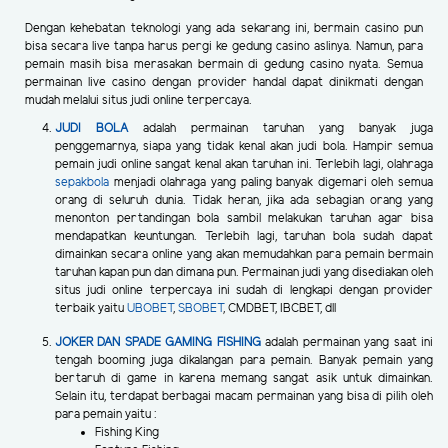
Dengan kehebatan teknologi yang ada sekarang ini, bermain casino pun
bisa secara live tanpa harus pergi ke gedung casino aslinya. Namun, para
pemain masih bisa merasakan bermain di gedung casino nyata. Semua
permainan live casino dengan provider handal dapat dinikmati dengan
mudah melalui situs judi online terpercaya.
JUDI BOLA
adalah permainan taruhan yang banyak juga
penggemarnya, siapa yang tidak kenal akan judi bola. Hampir semua
pemain judi online sangat kenal akan taruhan ini. Terlebih lagi, olahraga
sepakbola
menjadi olahraga yang paling banyak digemari oleh semua
orang di seluruh dunia. Tidak heran, jika ada sebagian orang yang
menonton pertandingan bola sambil melakukan taruhan agar bisa
mendapatkan keuntungan. Terlebih lagi, taruhan bola sudah dapat
dimainkan secara online yang akan memudahkan para pemain bermain
taruhan kapan pun dan dimana pun. Permainan judi yang disediakan oleh
situs judi online terpercaya ini sudah di lengkapi dengan provider
terbaik yaitu
UBOBET
,
SBOBET
, CMDBET, IBCBET, dll
JOKER DAN SPADE GAMING FISHING
adalah permainan yang saat ini
tengah booming juga dikalangan para pemain. Banyak pemain yang
bertaruh di game in karena memang sangat asik untuk dimainkan.
Selain itu, terdapat berbagai macam permainan yang bisa di pilih oleh
para pemain yaitu :
Fishing King