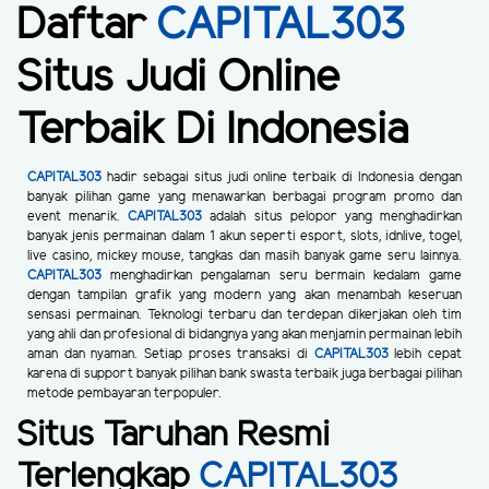
Daftar
CAPITAL303
Situs Judi Online
Terbaik Di Indonesia
CAPITAL303
hadir sebagai situs judi online terbaik di Indonesia dengan
banyak pilihan game yang menawarkan berbagai program promo dan
event menarik.
CAPITAL303
adalah situs pelopor yang menghadirkan
banyak jenis permainan dalam 1 akun seperti esport, slots, idnlive, togel,
live casino, mickey mouse, tangkas dan masih banyak game seru lainnya.
CAPITAL303
menghadirkan pengalaman seru bermain kedalam game
dengan tampilan grafik yang modern yang akan menambah keseruan
sensasi permainan. Teknologi terbaru dan terdepan dikerjakan oleh tim
yang ahli dan profesional di bidangnya yang akan menjamin permainan lebih
aman dan nyaman. Setiap proses transaksi di
CAPITAL303
lebih cepat
karena di support banyak pilihan bank swasta terbaik juga berbagai pilihan
metode pembayaran terpopuler.
Situs Taruhan Resmi
Terlengkap
CAPITAL303