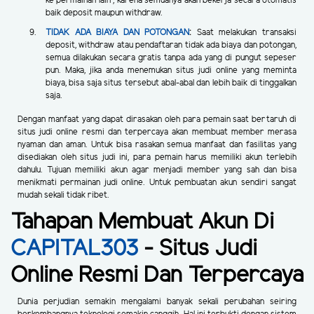
ke permainan lain , karena semuanya akan bekerja secara otomatis
baik deposit maupun withdraw.
TIDAK ADA BIAYA DAN POTONGAN
:
Saat melakukan transaksi
deposit, withdraw atau pendaftaran tidak ada biaya dan potongan,
semua dilakukan secara gratis tanpa ada yang di pungut sepeser
pun. Maka, jika anda menemukan situs judi online yang meminta
biaya, bisa saja situs tersebut abal-abal dan lebih baik di tinggalkan
saja.
Dengan manfaat yang dapat dirasakan oleh para pemain saat bertaruh di
situs judi online resmi dan terpercaya akan membuat member merasa
nyaman dan aman. Untuk bisa rasakan semua manfaat dan fasilitas yang
disediakan oleh situs judi ini, para pemain harus memiliki akun terlebih
dahulu. Tujuan memiliki akun agar menjadi member yang sah dan bisa
menikmati permainan judi online. Untuk pembuatan akun sendiri sangat
mudah sekali tidak ribet.
Tahapan Membuat Akun Di
CAPITAL303
- Situs Judi
Online Resmi Dan Terpercaya
Dunia perjudian semakin mengalami banyak sekali perubahan seiring