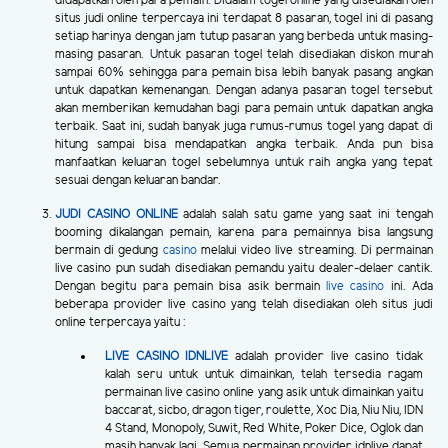
didapatkan oleh para pemain. Didalam togel online yang disediakan oleh
situs judi online terpercaya ini terdapat 8 pasaran, togel ini di pasang
setiap harinya dengan jam tutup pasaran yang berbeda untuk masing-
masing pasaran. Untuk pasaran togel telah disediakan diskon murah
sampai 60% sehingga para pemain bisa lebih banyak pasang angkan
untuk dapatkan kemenangan. Dengan adanya pasaran togel tersebut
akan memberikan kemudahan bagi para pemain untuk dapatkan angka
terbaik. Saat ini, sudah banyak juga rumus-rumus togel yang dapat di
hitung sampai bisa mendapatkan angka terbaik. Anda pun bisa
manfaatkan keluaran togel sebelumnya untuk raih angka yang tepat
sesuai dengan keluaran bandar.
JUDI CASINO ONLINE
adalah salah satu game yang saat ini tengah
booming dikalangan pemain, karena para pemainnya bisa langsung
bermain di gedung
casino
melalui video live streaming. Di permainan
live casino pun sudah disediakan pemandu yaitu dealer-delaer cantik.
Dengan begitu para pemain bisa asik bermain
live casino
ini. Ada
beberapa provider live casino yang telah disediakan oleh situs judi
online terpercaya yaitu :
LIVE CASINO IDNLIVE
adalah provider live casino tidak
kalah seru untuk untuk dimainkan, telah tersedia ragam
permainan live casino online yang asik untuk dimainkan yaitu
baccarat, sicbo, dragon tiger, roulette, Xoc Dia, Niu Niu, IDN
4 Stand, Monopoly, Suwit, Red White, Poker Dice, Oglok dan
masih banyak lagi. Semua permainan provider idnlive dapat