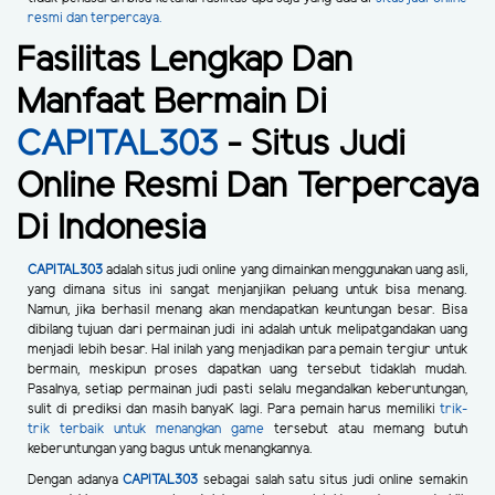
resmi dan terpercaya.
Fasilitas Lengkap Dan
Manfaat Bermain Di
CAPITAL303
- Situs Judi
Online Resmi Dan Terpercaya
Di Indonesia
CAPITAL303
adalah situs judi online yang dimainkan menggunakan uang asli,
yang dimana situs ini sangat menjanjikan peluang untuk bisa menang.
Namun, jika berhasil menang akan mendapatkan keuntungan besar. Bisa
dibilang tujuan dari permainan judi ini adalah untuk melipatgandakan uang
menjadi lebih besar. Hal inilah yang menjadikan para pemain tergiur untuk
bermain, meskipun proses dapatkan uang tersebut tidaklah mudah.
Pasalnya, setiap permainan judi pasti selalu megandalkan keberuntungan,
sulit di prediksi dan masih banyaK lagi. Para pemain harus memiliki
trik-
trik terbaik untuk menangkan game
tersebut atau memang butuh
keberuntungan yang bagus untuk menangkannya.
Dengan adanya
CAPITAL303
sebagai salah satu situs judi online semakin