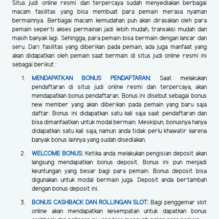
Situs judi online resmi dan terpercaya sudah menyediakan berbagai
macam fasilitas yang bisa membuat para pemain merasa nyaman
bermainnya. Berbagai macam kemudahan pun akan dirasakan oleh para
pemain seperti akses permainan jadi lebih mudah, transaksi mudah dan
masih banyak lagi. Sehingga, para pemain bisa bermain dengan lancar dan
seru. Dari fasilitas yang diberikan pada pemain, ada juga manfaat yang
akan didapatkan oleh pemain saat bermain di situs judi online resmi ini
sebagai berikut :
MENDAPATKAN BONUS PENDAFTARAN
:
Saat melakukan
pendaftaran di situs judi online resmi dan terpercaya, akan
mendapatkan bonus pendaftaran. Bonus ini disebut sebagai bonus
new member yang akan diberikan pada pemain yang baru saja
daftar. Bonus ini didapatkan satu kali saja saat pendaftaran dan
bisa dimanfaatkan untuk modal bermain. Meskipun, bonusnya hanya
didapatkan satu kali saja, namun anda tidak perlu khawatir karena
banyak bonus lainnya yang sudah disediakan.
WELCOME BONUS
:
Ketika anda melakukan pengisian deposit akan
langsung mendapatkan bonus deposit. Bonus ini pun menjadi
keuntungan yang besar bagi para pemain. Bonus deposit bisa
digunakan untuk modal bermain juga. Deposit anda bertambah
dengan bonus deposit ini.
BONUS CASHBACK DAN ROLLINGAN SLOT
:
Bagi penggemar slot
online akan mendapatkan kesempatan untuk dapatkan bonus