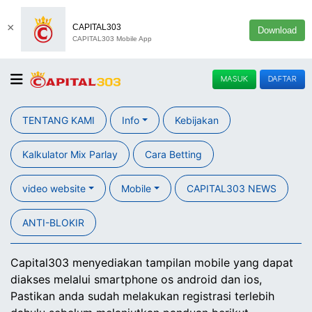
×
CAPITAL303
Download
CAPITAL303 Mobile App
MASUK
DAFTAR
TENTANG KAMI
Info
Kebijakan
Kalkulator Mix Parlay
Cara Betting
video website
Mobile
CAPITAL303 NEWS
ANTI-BLOKIR
Capital303
menyediakan tampilan mobile yang dapat
diakses melalui smartphone os android dan ios,
Pastikan anda sudah melakukan registrasi terlebih